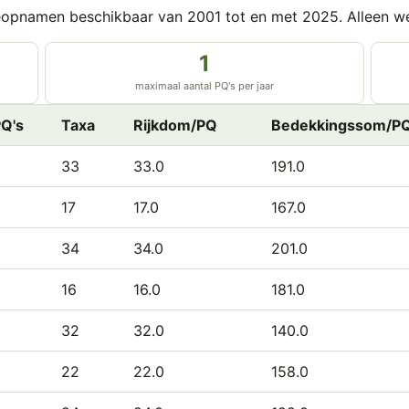
ieopnamen beschikbaar van 2001 tot en met 2025. Alleen w
1
maximaal aantal PQ's per jaar
Q's
Taxa
Rijkdom/PQ
Bedekkingssom/P
33
33.0
191.0
17
17.0
167.0
34
34.0
201.0
16
16.0
181.0
32
32.0
140.0
22
22.0
158.0