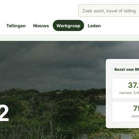
Tellingen
Nieuws
Werkgroep
Leden
Bezet voor B
37
hectare, 3.
2
7
soor