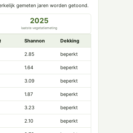
erkelijk gemeten jaren worden getoond.
2025
laatste vegetatiemeting
Q
Shannon
Dekking
2.85
beperkt
1.64
beperkt
3.09
beperkt
1.87
beperkt
3.23
beperkt
2.10
beperkt