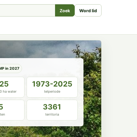
Zoek
Word lid
MP in 2027
.25
1973-2025
90 ha water
telperiode
5
3361
ten
territoria