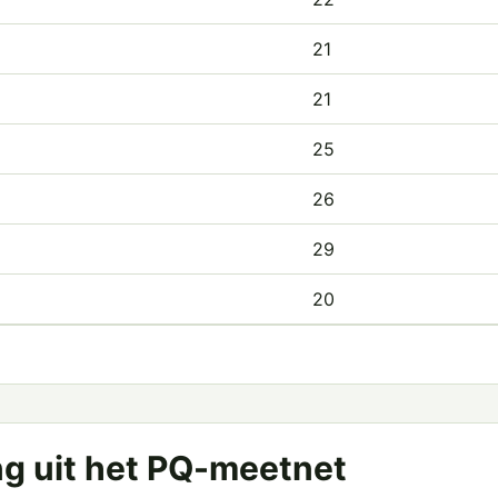
21
21
25
26
29
20
ng uit het PQ-meetnet