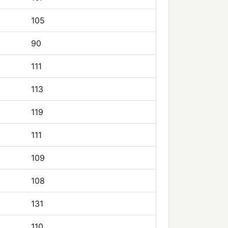
105
90
111
113
119
111
109
108
131
110