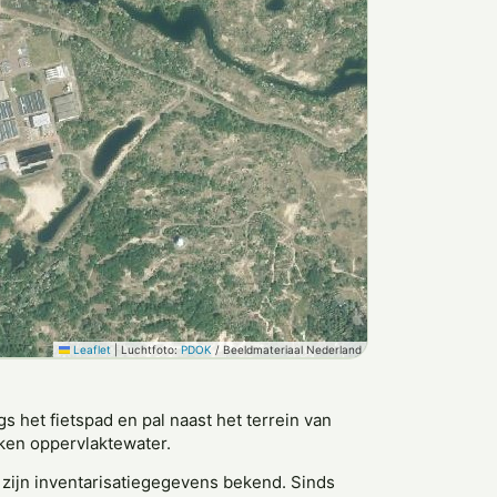
Leaflet
|
Luchtfoto:
PDOK
/ Beeldmateriaal Nederland
gs het fietspad en pal naast het terrein van
kken oppervlaktewater.
 zijn inventarisatiegegevens bekend. Sinds