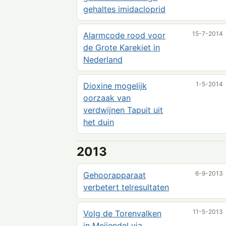
gehaltes imidacloprid
15-7-2014
Alarmcode rood voor
de Grote Karekiet in
Nederland
1-5-2014
Dioxine mogelijk
oorzaak van
verdwijnen Tapuit uit
het duin
2013
6-9-2013
Gehoorapparaat
verbetert telresultaten
11-5-2013
Volg de Torenvalken
in Meijendel via