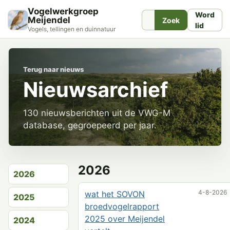
Vogelwerkgroep
Word
Meijendel
Zoek
lid
Vogels, tellingen en duinnatuur
Terug naar nieuws
Nieuwsarchief
130 nieuwsberichten uit de VWG-M
database, gegroepeerd per jaar.
2026
2026
4-8-2026
wat het SOVON
2025
broedvogelrapport
2025 over Meijendel
2024