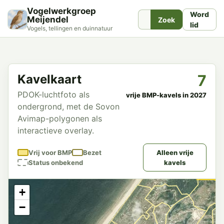
Vogelwerkgroep
Word
Meijendel
Zoek
lid
Vogels, tellingen en duinnatuur
7
Kavelkaart
PDOK-luchtfoto als
vrije BMP-kavels in 2027
ondergrond, met de Sovon
Avimap-polygonen als
interactieve overlay.
Vrij voor BMP
Bezet
Alleen vrije
Status onbekend
kavels
+
−