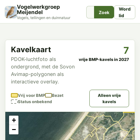
Vogelwerkgroep
Word
Meijendel
Zoek
lid
Vogels, tellingen en duinnatuur
7
Kavelkaart
PDOK-luchtfoto als
vrije BMP-kavels in 2027
ondergrond, met de Sovon
Avimap-polygonen als
interactieve overlay.
Vrij voor BMP
Bezet
Alleen vrije
Status onbekend
kavels
+
−