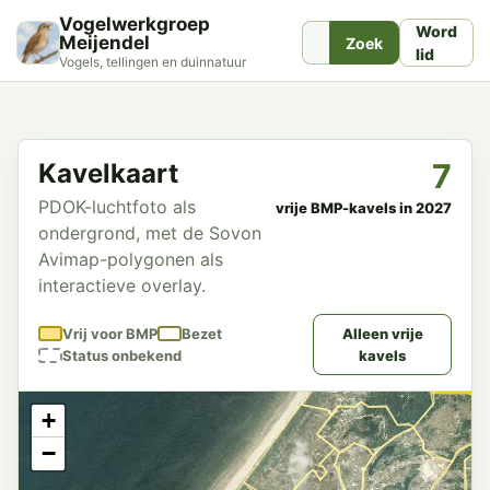
Vogelwerkgroep
Word
Meijendel
Zoek
lid
Vogels, tellingen en duinnatuur
7
Kavelkaart
PDOK-luchtfoto als
vrije BMP-kavels in 2027
ondergrond, met de Sovon
Avimap-polygonen als
interactieve overlay.
Vrij voor BMP
Bezet
Alleen vrije
Status onbekend
kavels
+
−