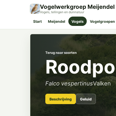
Vogelwerkgroep Meijendel
Vogels, tellingen en duinnatuur
Start
Meijendel
Vogels
Vogelgroepen
Terug naar soorten
Roodpo
Falco vespertinus
Valken
Beschrijving
Geluid