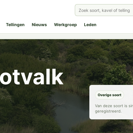
Tellingen
Nieuws
Werkgroep
Leden
otvalk
Overige soort
Van deze soort is s
geregistreerd.