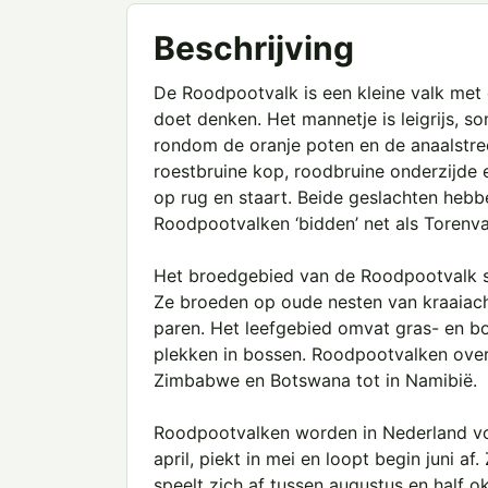
Beschrijving
De Roodpootvalk is een kleine valk met 
doet denken. Het mannetje is leigrijs, s
rondom de oranje poten en de anaalstree
roestbruine kop, roodbruine onderzijde
op rug en staart. Beide geslachten hebb
Roodpootvalken ‘bidden’ net als Torenva
Het broedgebied van de Roodpootvalk ste
Ze broeden op oude nesten van kraaiach
paren. Het leefgebied omvat gras- en b
plekken in bossen. Roodpootvalken overwi
Zimbabwe en Botswana tot in Namibië.
Roodpootvalken worden in Nederland voor
april, piekt in mei en loopt begin juni 
speelt zich af tussen augustus en half ok