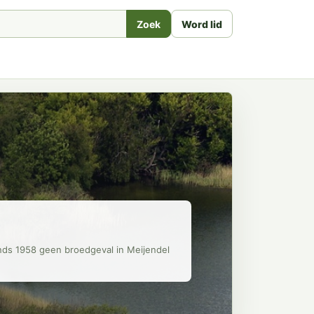
Zoek
Word lid
inds 1958 geen broedgeval in Meijendel