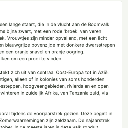
een lange staart, die in de vlucht aan de Boomvalk
oms bijna zwart, met een rode 'broek' van veren
k. Vrouwtjes zijn minder opvallend, met een licht
 en blauwgrijze bovenzijde met donkere dwarsstrepen
en een oranje snavel en oranje oogring.
lken om een prooi te vinden.
kt zich uit van centraal Oost-Europa tot in Azië.
tigen, alleen of in kolonies van soms honderden
ossteppen, hoogveengebieden, rivierdalen en open
nteren in zuidelijk Afrika, van Tanzania zuid, via
al tijdens de voorjaarstrek gezien. Deze begint in
af. Zomerwaarnemingen zijn zeldzaam. De najaarstrek
tober. In de meeste jaren is deze valk ronduit