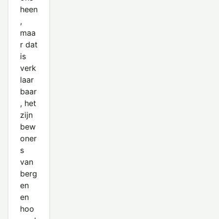
heen
,
maa
r dat
is
verk
laar
baar
, het
zijn
bew
oner
s
van
berg
en
en
hoo