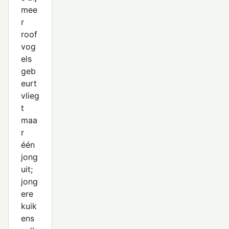
mee
r
roof
vog
els
geb
eurt
vlieg
t
maa
r
één
jong
uit;
jong
ere
kuik
ens