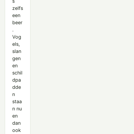
s
zelfs
een
beer
.
Vog
els,
slan
gen
en
schil
dpa
dde
n
staa
n nu
en
dan
ook