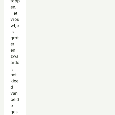
topp
en.
Het
vrou
wtje
is
grot
er
en
zwa
arde
r,
het
klee
d
van
beid
e
gesl