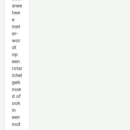
snee
twe
e
met
er-
wor
dt
op
een
rotsr
ichel
geb
ouw
d of
ook
in
een
oud