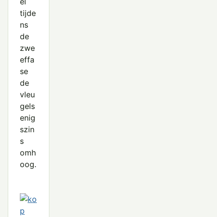
el
tijde
ns
de
zwe
effa
se
de
vleu
gels
enig
szin
s
omh
oog.