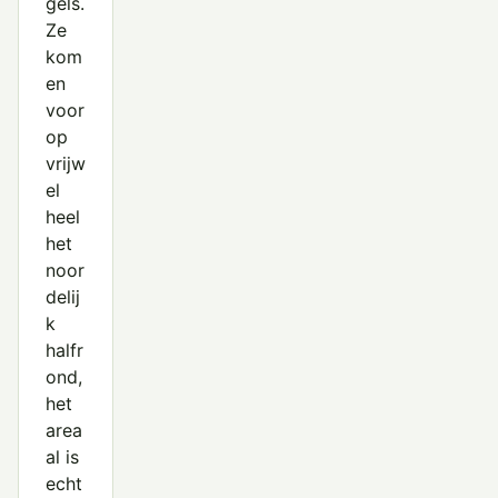
gels.
Ze
kom
en
voor
op
vrijw
el
heel
het
noor
delij
k
halfr
ond,
het
area
al is
echt