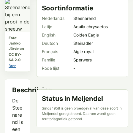
Soortinformatie
Nederlands
Steenarend
Latijn
Aquila chrysaetos
English
Golden Eagle
Foto:
Deutsch
Steinadler
Jarkko
Järvinen
Français
Aigle royal
CC BY-
Familie
Sperwers
SA 2.0
Bron
Rode lijst
-
Beschrijving
Status in Meijendel
De
Stee
Sinds 1958 is geen broedgeval van deze soort in
Meijendel geregistreerd. Daarom wordt geen
nare
territoriagrafiek getoond.
nd is
een