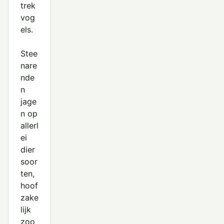
trek
vog
els.
Stee
nare
nde
n
jage
n op
allerl
ei
dier
soor
ten,
hoof
zake
lijk
zoo