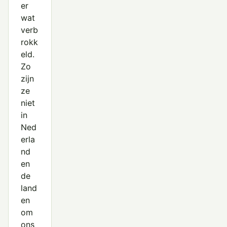
er
wat
verb
rokk
eld.
Zo
zijn
ze
niet
in
Ned
erla
nd
en
de
land
en
om
ons