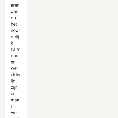
Ruigpootbuizerd
aren
Slangenarend
den
op
Sperwer
het
noor
Steenarend
delij
Steppekiekendief
k
halfr
Vale Gier
ond
Wespendief
en
wer
Zeearend
eldw
ijd
Zwarte Wouw
zijn
er
maa
r
vier