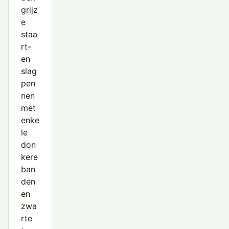
grijz
e
staa
rt-
en
slag
pen
nen
met
enke
le
don
kere
ban
den
en
zwa
rte