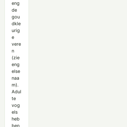
eng
de
gou
dkle
urig
e
vere
n
(zie
eng
else
naa
m).
Adul
te
vog
els
heb
ben