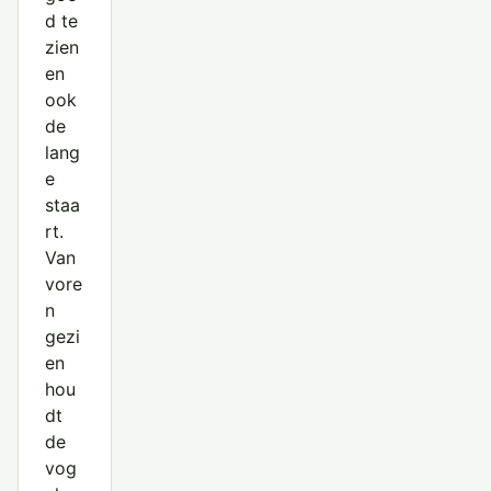
d te
zien
en
ook
de
lang
e
staa
rt.
Van
vore
n
gezi
en
hou
dt
de
vog