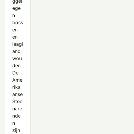
ggel
ege
n
boss
en
en
laagl
and
wou
den.
De
Ame
rika
anse
Stee
nare
nde
n
zijn