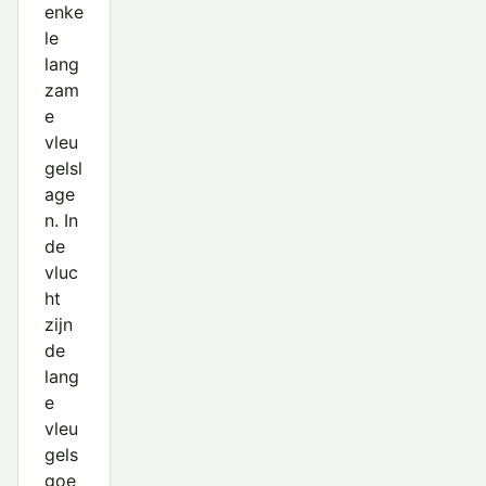
enke
le
lang
zam
e
vleu
gelsl
age
n. In
de
vluc
ht
zijn
de
lang
e
vleu
gels
goe