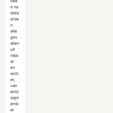
twe
e na
date
erde
n
alle
gev
allen
uit
naja
ar
en
wint
er,
van
eind
sept
emb
er