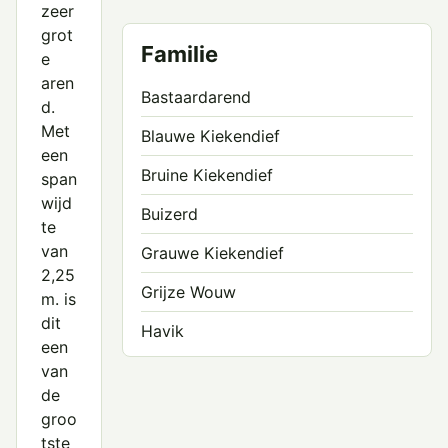
zeer
grot
Familie
e
aren
Bastaardarend
d.
Met
Blauwe Kiekendief
een
Bruine Kiekendief
span
wijd
Buizerd
te
van
Grauwe Kiekendief
2,25
Grijze Wouw
m. is
dit
Havik
een
Havikarend
van
de
Rode Wouw
groo
tste