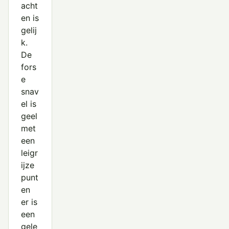
acht
en is
gelij
k.
De
fors
e
snav
el is
geel
met
een
leigr
ijze
punt
en
er is
een
gele