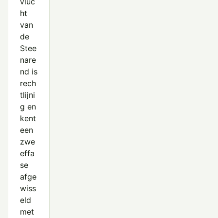
vluc
ht
van
de
Stee
nare
nd is
rech
tlijni
g en
kent
een
zwe
effa
se
afge
wiss
eld
met