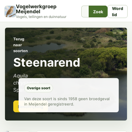
Vogelwerkgroep
Word
Meijendel
Zoek
lid
Vogels, tellingen en duinnatuur
Terug
naar
soorten
Steenarend
Aquila
chrysaetos
Overige soort
Sperwers
Van deze soort is sinds 1958 geen broedgeval
in Meijendel geregistreerd.
Beschrijving