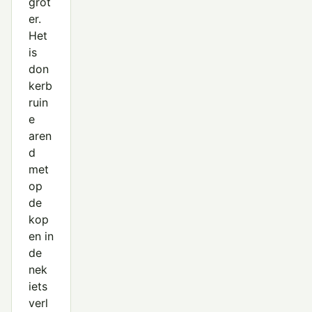
grot
er.
Het
is
don
kerb
ruin
e
aren
d
met
op
de
kop
en in
de
nek
iets
verl