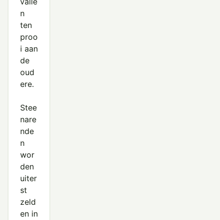
valle
n
ten
proo
i aan
de
oud
ere.
Stee
nare
nde
n
wor
den
uiter
st
zeld
en in