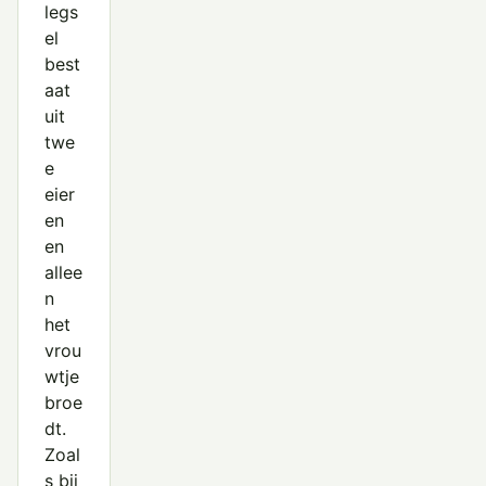
legs
el
best
aat
uit
twe
e
eier
en
en
allee
n
het
vrou
wtje
broe
dt.
Zoal
s bij