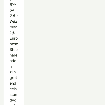
BY-
SA
2.5 -
Wiki
med
ia].
Euro
pese
Stee
nare
nde
n
zijn
grot
end
eels
stan
dvo