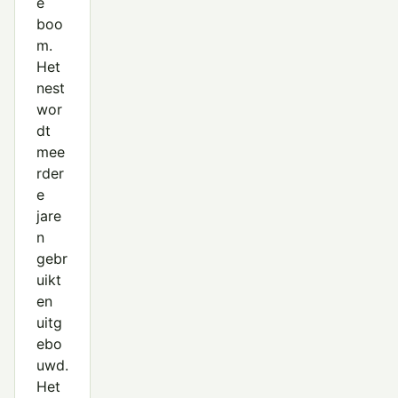
e
boo
m.
Het
nest
wor
dt
mee
rder
e
jare
n
gebr
uikt
en
uitg
ebo
uwd.
Het