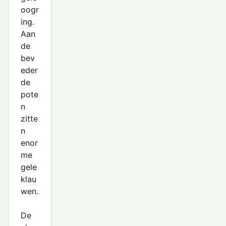
oogr
ing.
Aan
de
bev
eder
de
pote
n
zitte
n
enor
me
gele
klau
wen.
De