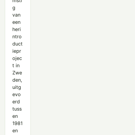
msti
g
van
een
heri
ntro
duct
iepr
ojec
t in
Zwe
den,
uitg
evo
erd
tuss
en
1981
en