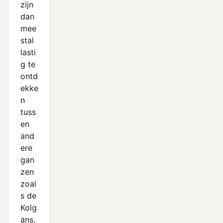
zijn
dan
mee
stal
lasti
g te
ontd
ekke
n
tuss
en
and
ere
gan
zen
zoal
s de
Kolg
ans.