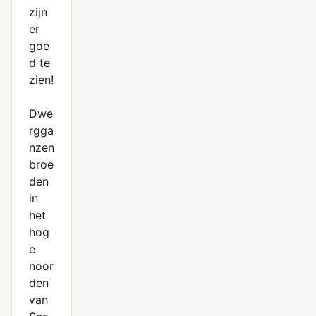
zijn
er
goe
d te
zien!
Dwe
rgga
nzen
broe
den
in
het
hog
e
noor
den
van