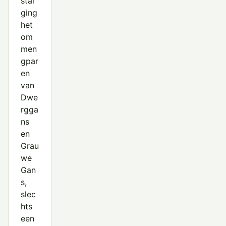
stal
ging
het
om
men
gpar
en
van
Dwe
rgga
ns
en
Grau
we
Gan
s,
slec
hts
een