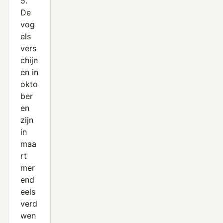
5.
De
vog
els
vers
chijn
en in
okto
ber
en
zijn
in
maa
rt
mer
end
eels
verd
wen