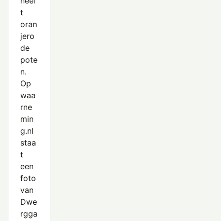
heef
t
oran
jero
de
pote
n.
Op
waa
rne
min
g.nl
staa
t
een
foto
van
Dwe
rgga