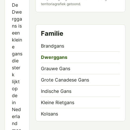
territoriagrafiek getoond.
De
Dwe
rgga
ns is
Familie
een
klein
Brandgans
e
gans
Dwerggans
die
ster
Grauwe Gans
k
Grote Canadese Gans
lijkt
op
Indische Gans
de
in
Kleine Rietgans
Ned
Kolgans
erla
nd
Roodhalsgans