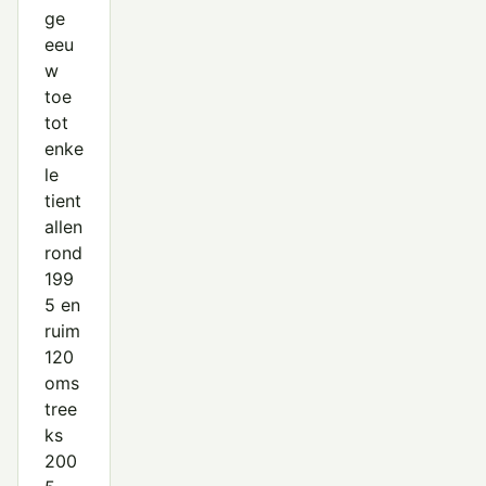
ge
eeu
w
toe
tot
enke
le
tient
allen
rond
199
5 en
ruim
120
oms
tree
ks
200