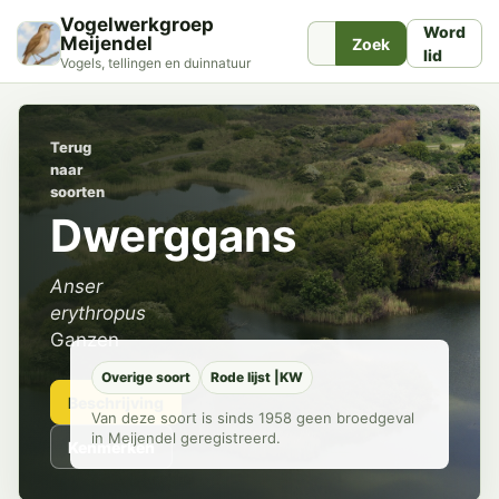
Vogelwerkgroep
Word
Meijendel
Zoek
lid
Vogels, tellingen en duinnatuur
Terug
naar
soorten
Dwerggans
Anser
erythropus
Ganzen
Overige soort
Rode lijst |KW
Beschrijving
Van deze soort is sinds 1958 geen broedgeval
in Meijendel geregistreerd.
Kenmerken