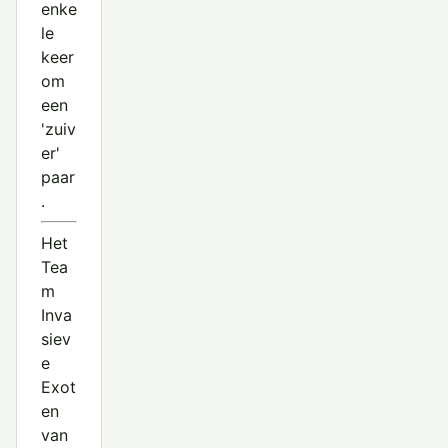
enke
le
keer
om
een
'zuiv
er'
paar
.
Het
Tea
m
Inva
siev
e
Exot
en
van