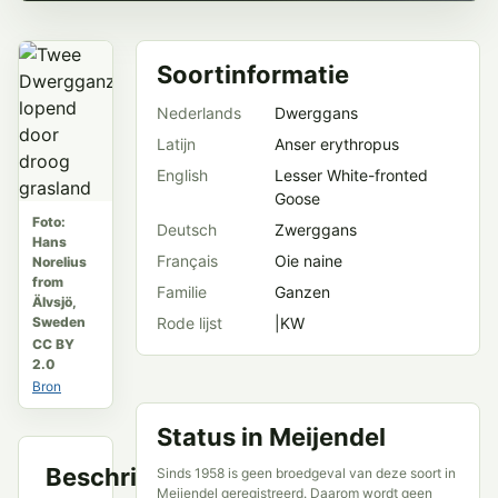
Soortinformatie
Nederlands
Dwerggans
Latijn
Anser erythropus
English
Lesser White-fronted
Goose
Foto:
Deutsch
Zwerggans
Hans
Français
Oie naine
Norelius
from
Familie
Ganzen
Älvsjö,
Sweden
Rode lijst
|KW
CC BY
2.0
Bron
Status in Meijendel
Beschrijving
Sinds 1958 is geen broedgeval van deze soort in
Meijendel geregistreerd. Daarom wordt geen