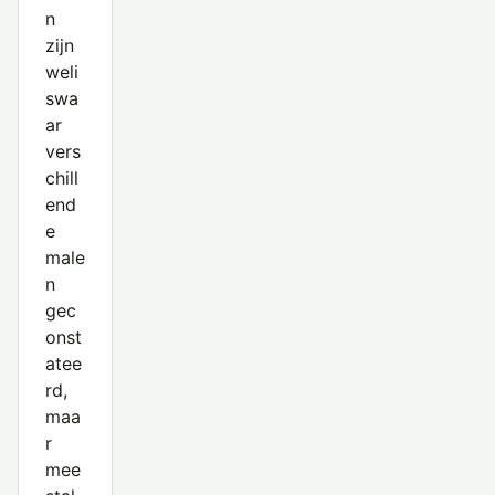
n
zijn
weli
swa
ar
vers
chill
end
e
male
n
gec
onst
atee
rd,
maa
r
mee