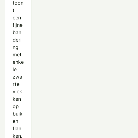
toon
t
een
fijne
ban
deri
ng
met
enke
le
zwa
rte
vlek
ken
op
buik
en
flan
ken.