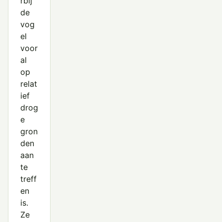
rbij
de
vog
el
voor
al
op
relat
ief
drog
e
gron
den
aan
te
treff
en
is.
Ze