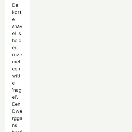
De
kort
e
snav
el is
held
er
roze
met
een
witt
e
'nag
el'.
Een
Dwe
rgga
ns