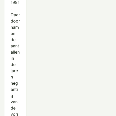
1991
.
Daar
door
nam
en
de
aant
allen
in
de
jare
n
neg
enti
g
van
de
vori