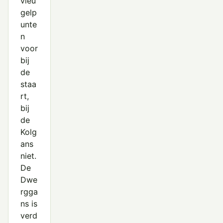
vleu
gelp
unte
n
voor
bij
de
staa
rt,
bij
de
Kolg
ans
niet.
De
Dwe
rgga
ns is
verd