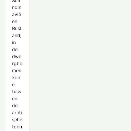
Sca
ndin
avië
en
Rusl
and,
in
de
dwe
rgbo
men
zon
e
tuss
en
de
arcti
sche
toen