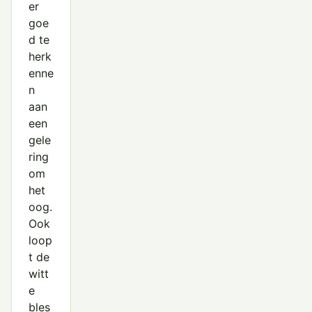
er
goe
d te
herk
enne
n
aan
een
gele
ring
om
het
oog.
Ook
loop
t de
witt
e
bles