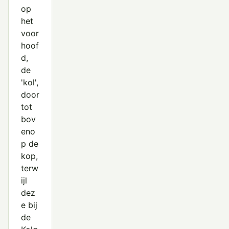
op
het
voor
hoof
d,
de
'kol',
door
tot
bov
eno
p de
kop,
terw
ijl
dez
e bij
de