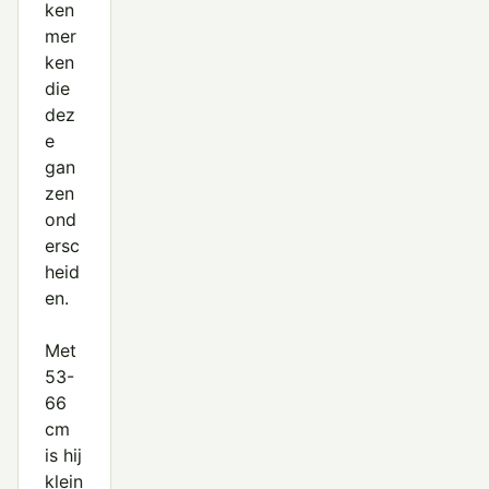
ken
mer
ken
die
dez
e
gan
zen
ond
ersc
heid
en.
Met
53-
66
cm
is hij
klein