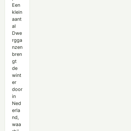
Een
klein
aant
al
Dwe
rgga
nzen
bren
gt
de
wint
er
door
in
Ned
erla
nd,
waa