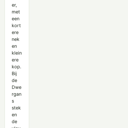
er,
met
een
kort
ere
nek
en
klein
ere
kop.
Bij
de
Dwe
rgan
s
stek
en
de