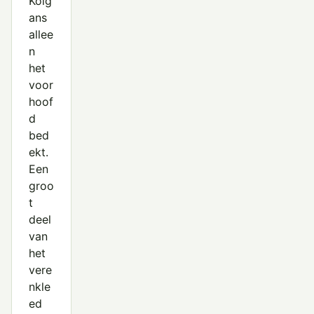
Kolg
ans
allee
n
het
voor
hoof
d
bed
ekt.
Een
groo
t
deel
van
het
vere
nkle
ed