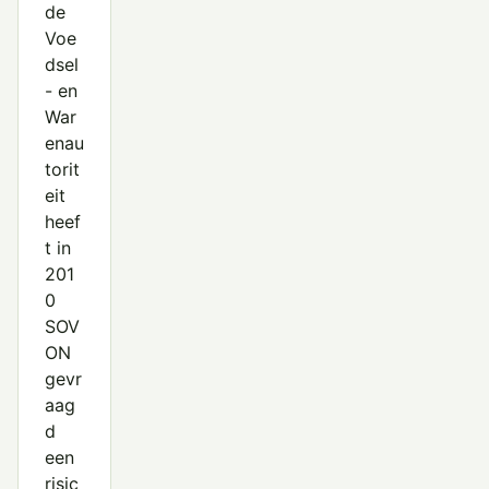
de
Voe
dsel
- en
War
enau
torit
eit
heef
t in
201
0
SOV
ON
gevr
aag
d
een
risic