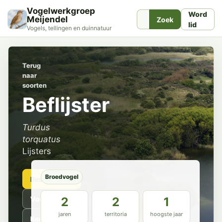
Vogelwerkgroep
Word
Meijendel
Zoek
lid
Vogels, tellingen en duinnatuur
Terug
naar
soorten
Beflijster
Turdus
torquatus
Lijsters
Broedvogel
Beschrijving
Voorkomen
2
2
1
jaren
territoria
hoogste jaar
Kenmerken