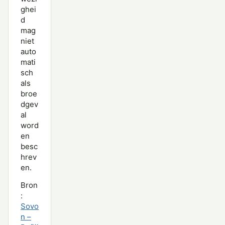
ghei
d
mag
niet
auto
mati
sch
als
broe
dgev
al
word
en
besc
hrev
en.
Bron
:
Sovo
n –