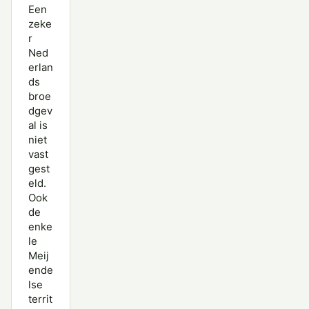
Een
zeke
r
Ned
erlan
ds
broe
dgev
al is
niet
vast
gest
eld.
Ook
de
enke
le
Meij
ende
lse
territ