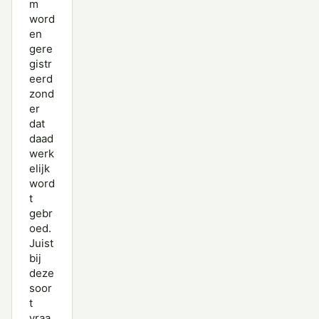
m
word
en
gere
gistr
eerd
zond
er
dat
daad
werk
elijk
word
t
gebr
oed.
Juist
bij
deze
soor
t
vraa