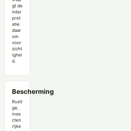
gt de
inter
pret
atie
daar
om
voor
zicht
ighei
d.
Bescherming
Rusti
ge,
inse
cten
rijke