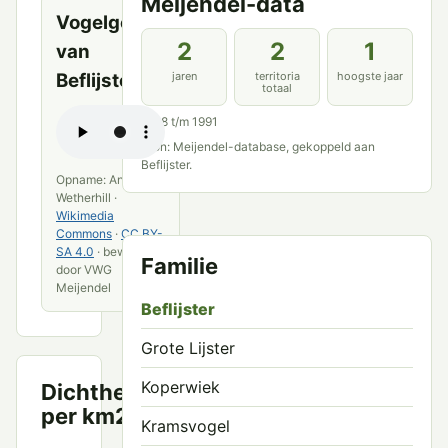
Meijendel-data
Vogelgeluid
2
2
1
van
Beflijster
jaren
territoria
hoogste jaar
totaal
1988 t/m 1991
Bron: Meijendel-database, gekoppeld aan
Beflijster.
Opname: Anthony
Wetherhill ·
Wikimedia
Commons
·
CC BY-
SA 4.0
· bewerkt
Familie
door VWG
Meijendel
Beflijster
Grote Lijster
Koperwiek
Dichtheid
Territoria
per km2
per km²
Kramsvogel