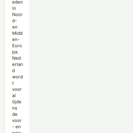
eden
in
Noor
d-
en
Midd
en-
Euro
pa.
Ned
erlan
d
word
t
voor
al
tijde
ns
de
voor
- en
naja