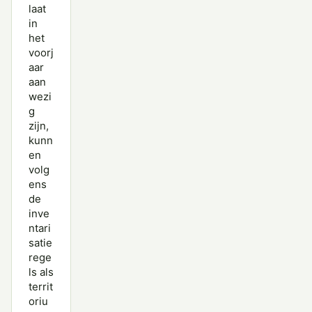
laat
in
het
voorj
aar
aan
wezi
g
zijn,
kunn
en
volg
ens
de
inve
ntari
satie
rege
ls als
territ
oriu