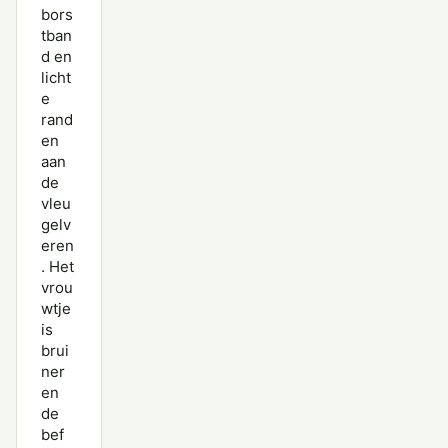
bors
tban
d en
licht
e
rand
en
aan
de
vleu
gelv
eren
. Het
vrou
wtje
is
brui
ner
en
de
bef