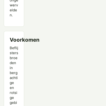
onge
werv
elde
n.
Voorkomen
Beflij
sters
broe
den
in
berg
achti
ge
en
rotsi
ge
gebi