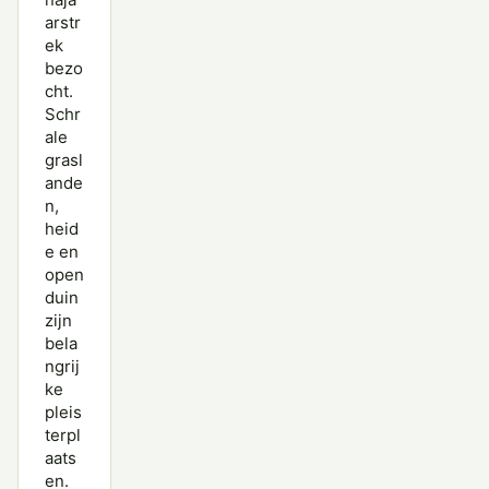
arstr
ek
bezo
cht.
Schr
ale
grasl
ande
n,
heid
e en
open
duin
zijn
bela
ngrij
ke
pleis
terpl
aats
en.