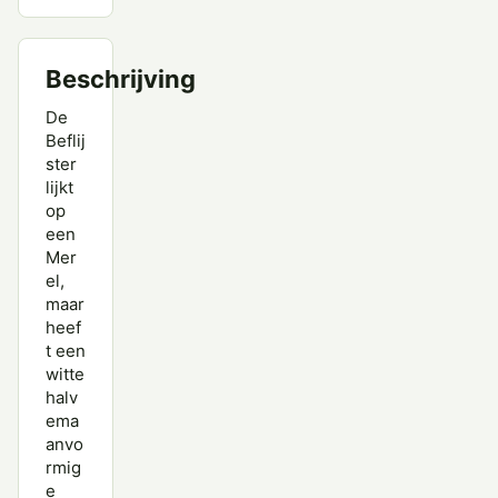
Beschrijving
De
Beflij
ster
lijkt
op
een
Mer
el,
maar
heef
t een
witte
halv
ema
anvo
rmig
e