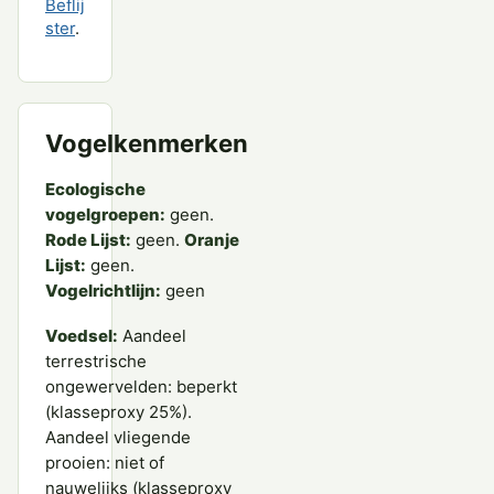
Beflij
ster
.
Vogelkenmerken
Ecologische
vogelgroepen:
geen.
Rode Lijst:
geen.
Oranje
Lijst:
geen.
Vogelrichtlijn:
geen
Voedsel:
Aandeel
terrestrische
ongewervelden: beperkt
(klasseproxy 25%).
Aandeel vliegende
prooien: niet of
nauwelijks (klasseproxy