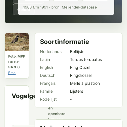
1988 t/m 1991 · bron: Meijendel-database
Geluid
Soortinformatie
Nederlands
Beflijster
Foto: MPF
Latijn
Turdus torquatus
CC BY-
SA 3.0
English
Ring Ouzel
Bron
Deutsch
Ringdrossel
Français
Merle à plastron
Familie
Lijsters
Vogelgeluid
VWG
Rode lijst
-
Meijendel
en
openbare
bronnen