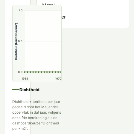
Merel
1.0
Zanglijster
Dichtheid (territoria/km²)
0.5
0.0
1958
1970
1980
1990
Dichtheid
Dichtheid = territoria per jaar
gedeeld door het Meijendel-
oppervlak in dat jaar, volgens
dezelfde berekening als de
dashboardkeuze “Dichtheid
per km2”.