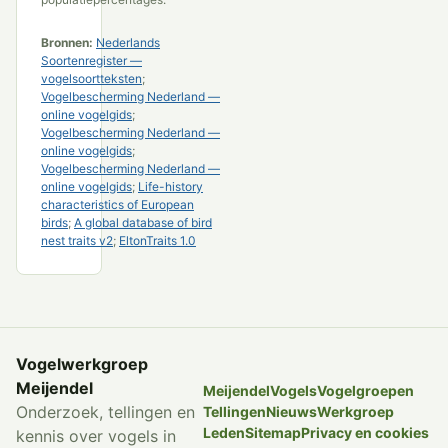
Bronnen:
Nederlands
Soortenregister —
vogelsoortteksten
;
Vogelbescherming Nederland —
online vogelgids
;
Vogelbescherming Nederland —
online vogelgids
;
Vogelbescherming Nederland —
online vogelgids
;
Life-history
characteristics of European
birds
;
A global database of bird
nest traits v2
;
EltonTraits 1.0
Vogelwerkgroep
Meijendel
Meijendel
Vogels
Vogelgroepen
Onderzoek, tellingen en
Tellingen
Nieuws
Werkgroep
Leden
Sitemap
Privacy en cookies
kennis over vogels in