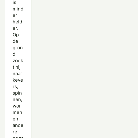
is
mind
er
held
er.
Op
de
gron
d
zoek
t hij
naar
keve
rs,
spin
nen,
wor
men
en
ande
re