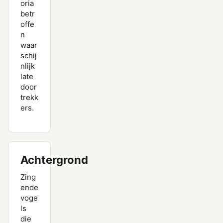
oria
betr
offe
n
waar
schij
nlijk
late
door
trekk
ers.
Achtergrond
Zing
ende
voge
ls
die