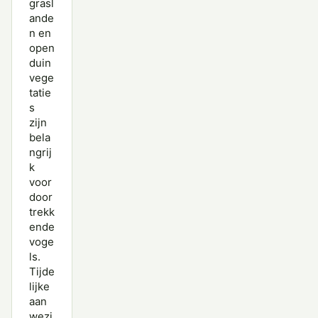
grasl
ande
n en
open
duin
vege
tatie
s
zijn
bela
ngrij
k
voor
door
trekk
ende
voge
ls.
Tijde
lijke
aan
wezi