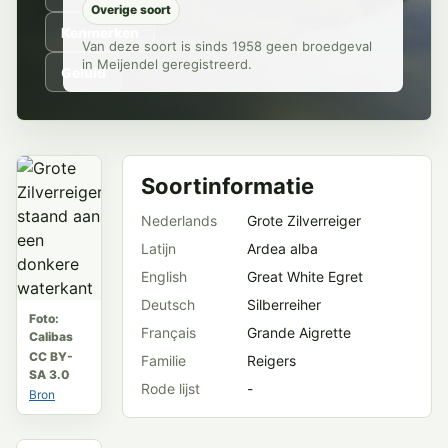
Overige soort
Kenmerken
Van deze soort is sinds 1958 geen broedgeval
in Meijendel geregistreerd.
Geluid
Soortinformatie
Nederlands
Grote Zilverreiger
Latijn
Ardea alba
English
Great White Egret
Deutsch
Silberreiher
Foto:
Français
Grande Aigrette
Calibas
CC BY-
Familie
Reigers
SA 3.0
Rode lijst
-
Bron