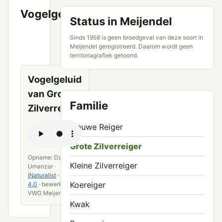
Vogelgeluid
VWG
Status in Meijendel
Meijendel
en
Sinds 1958 is geen broedgeval van deze soort in
openbare
Meijendel geregistreerd. Daarom wordt geen
bronnen
territoriagrafiek getoond.
Vogelgeluid
van Grote
Familie
Zilverreiger
Blauwe Reiger
Grote Zilverreiger
Opname: David
Kleine Zilverreiger
Umanzor ·
iNaturalist
·
CC BY
Koereiger
4.0
· bewerkt door
VWG Meijendel
Kwak