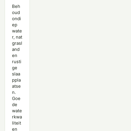
Beh
oud
ondi
ep
wate
r, nat
grasl
and
en
rusti
ge
slaa
ppla
atse
n.
Goe
de
wate
rkwa
liteit
en