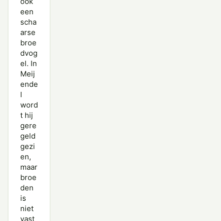
ook
een
scha
arse
broe
dvog
el. In
Meij
ende
l
word
t hij
gere
geld
gezi
en,
maar
broe
den
is
niet
vast