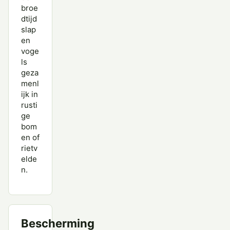
broe
dtijd
slap
en
voge
ls
geza
menl
ijk in
rusti
ge
bom
en of
rietv
elde
n.
Bescherming