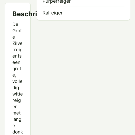
Purperreiger
Ralreiger
Beschrijving
De
Roerdomp
Grot
Woudaap
e
Zilve
rreig
er is
een
grot
e,
volle
dig
witte
reig
er
met
lang
e
donk