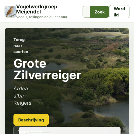
Vogelwerkgroep
Word
Meijendel
Zoek
lid
Vogels, tellingen en duinnatuur
Terug
naar
soorten
Grote
Zilverreiger
Ardea
alba
Reigers
Beschrijving
Voorkomen