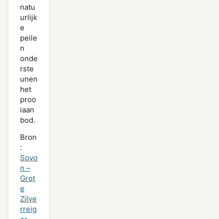
natu
urlijk
e
peile
n
onde
rste
unen
het
proo
iaan
bod.
Bron
:
Sovo
n –
Grot
e
Zilve
rreig