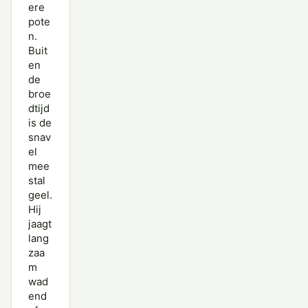
ere
pote
n.
Buit
en
de
broe
dtijd
is de
snav
el
mee
stal
geel.
Hij
jaagt
lang
zaa
m
wad
end