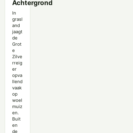
Achtergrond
In
grasl
and
jaagt
de
Grot
e
Zilve
rreig
er
opva
llend
vaak
op
woel
muiz
en.
Buit
en
de