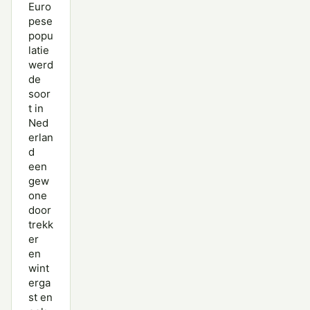
Euro
pese
popu
latie
werd
de
soor
t in
Ned
erlan
d
een
gew
one
door
trekk
er
en
wint
erga
st en