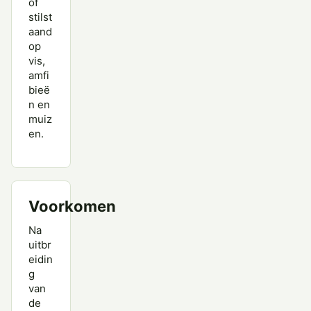
of
stilst
aand
op
vis,
amfi
bieë
n en
muiz
en.
Voorkomen
Na
uitbr
eidin
g
van
de