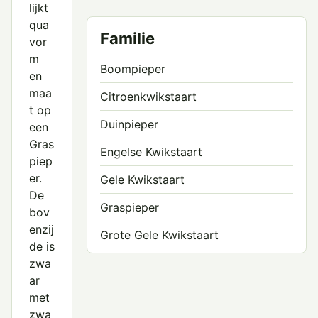
lijkt
qua
Familie
vor
m
Boompieper
en
maa
Citroenkwikstaart
t op
Duinpieper
een
Gras
Engelse Kwikstaart
piep
er.
Gele Kwikstaart
De
Graspieper
bov
enzij
Grote Gele Kwikstaart
de is
Grote Pieper
zwa
ar
Noordse Kwikstaart
met
zwa