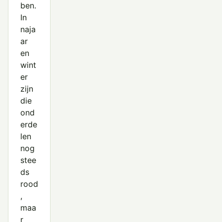
ben.
In
naja
ar
en
wint
er
zijn
die
ond
erde
len
nog
stee
ds
rood
,
maa
r