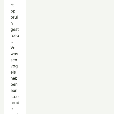
Oeverpieper
rt
Roodkeelpieper
op
brui
Rouwkwikstaart
n
gest
Waterpieper
reep
Witte Kwikstaart
t.
Vol
was
sen
vog
els
heb
ben
een
stee
nrod
e