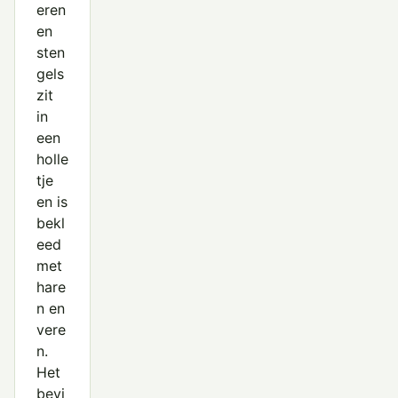
eren
en
sten
gels
zit
in
een
holle
tje
en is
bekl
eed
met
hare
n en
vere
n.
Het
bevi