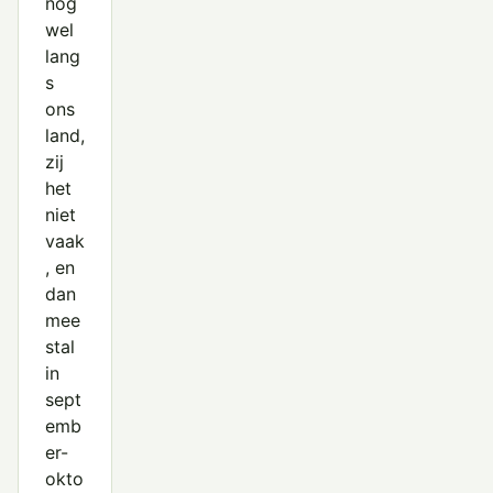
nog
wel
lang
s
ons
land,
zij
het
niet
vaak
, en
dan
mee
stal
in
sept
emb
er-
okto