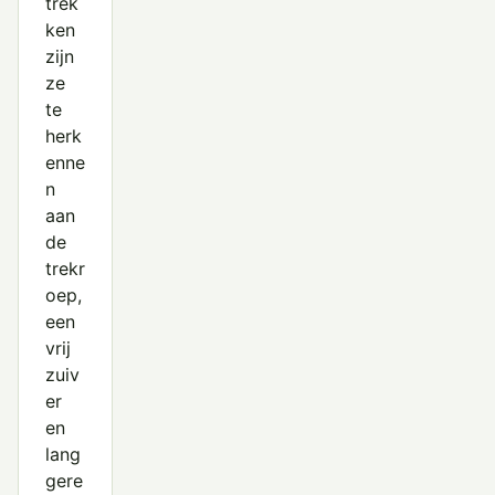
trek
ken
zijn
ze
te
herk
enne
n
aan
de
trekr
oep,
een
vrij
zuiv
er
en
lang
gere