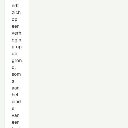
ndt
zich
op
een
verh
ogin
g op
de
gron
d,
som
s
aan
het
eind
e
van
een