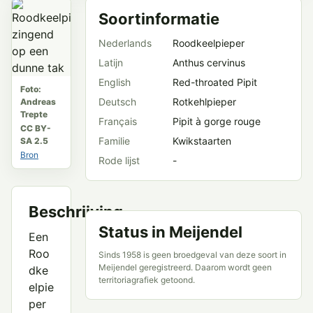
Soortinformatie
Nederlands
Roodkeelpieper
Latijn
Anthus cervinus
English
Red-throated Pipit
Foto:
Deutsch
Rotkehlpieper
Andreas
Trepte
Français
Pipit à gorge rouge
CC BY-
Familie
Kwikstaarten
SA 2.5
Bron
Rode lijst
-
Beschrijving
Status in Meijendel
Een
Roo
Sinds 1958 is geen broedgeval van deze soort in
Meijendel geregistreerd. Daarom wordt geen
dke
territoriagrafiek getoond.
elpie
per