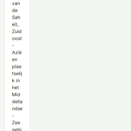
van
de
Sah
el),
Zuid
oost
-
Azië
en
plaa
tselij
k in
het
Mid
della
ndse
-
Zee
gebi