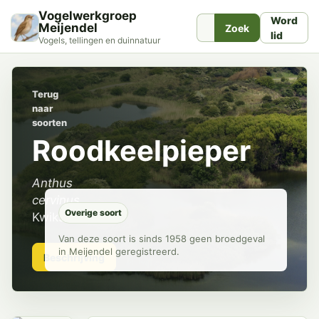
Vogelwerkgroep
Word
Meijendel
Zoek
lid
Vogels, tellingen en duinnatuur
Terug
naar
soorten
Roodkeelpieper
Anthus
cervinus
Overige soort
Kwikstaarten
Van deze soort is sinds 1958 geen broedgeval
in Meijendel geregistreerd.
Beschrijving