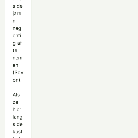
s de
jare
n
neg
enti
g af
te
nem
en
(
Sov
on
).
Als
ze
hier
lang
s de
kust