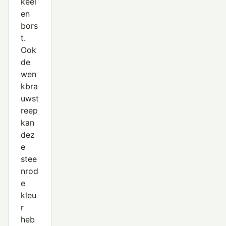
keel
en
bors
t.
Ook
de
wen
kbra
uwst
reep
kan
dez
e
stee
nrod
e
kleu
r
heb