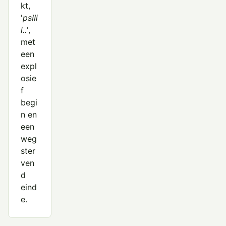
kt,
'
psIIi
i..
',
met
een
expl
osie
f
begi
n en
een
weg
ster
ven
d
eind
e.