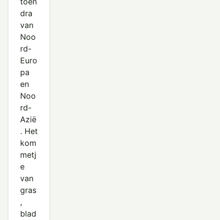
toen
dra
van
Noo
rd-
Euro
pa
en
Noo
rd-
Azië
. Het
kom
metj
e
van
gras
,
blad