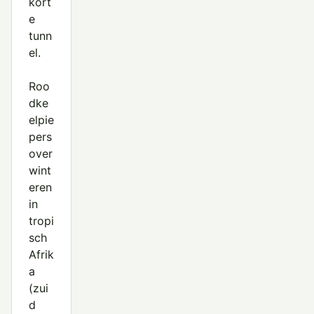
kort
e
tunn
el.
Roo
dke
elpie
pers
over
wint
eren
in
tropi
sch
Afrik
a
(zui
d