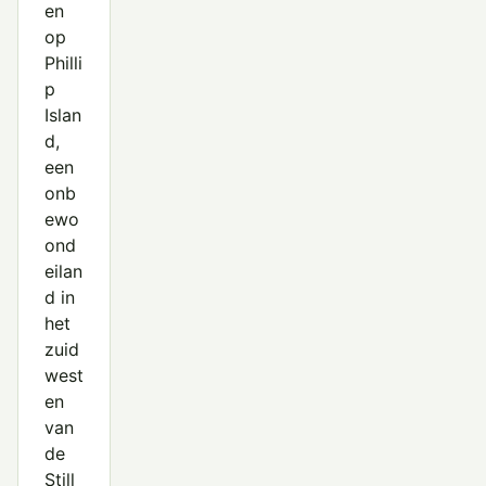
en
op
Philli
p
Islan
d,
een
onb
ewo
ond
eilan
d in
het
zuid
west
en
van
de
Still