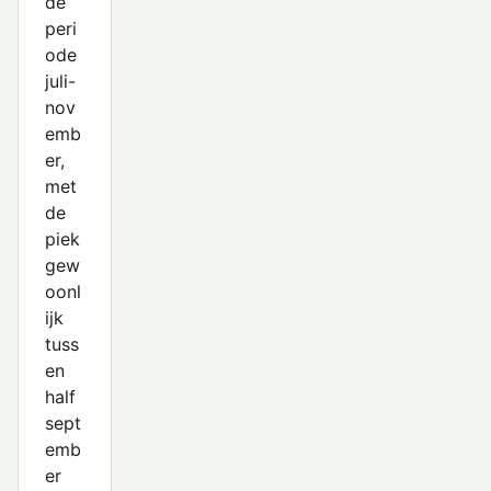
de
peri
ode
juli-
nov
emb
er,
met
de
piek
gew
oonl
ijk
tuss
en
half
sept
emb
er