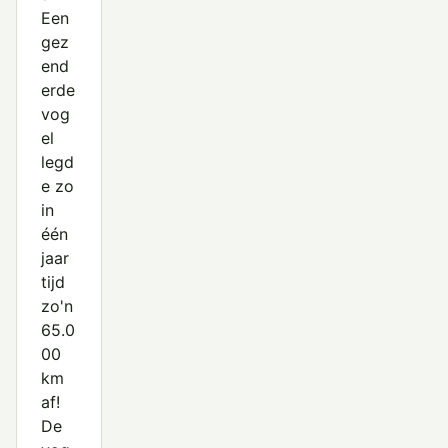
Een
gez
end
erde
vog
el
legd
e zo
in
één
jaar
tijd
zo'n
65.0
00
km
af!
De