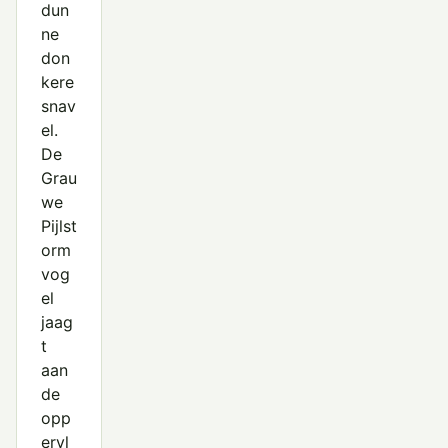
dun
ne
don
kere
snav
el.
De
Grau
we
Pijlst
orm
vog
el
jaag
t
aan
de
opp
ervl