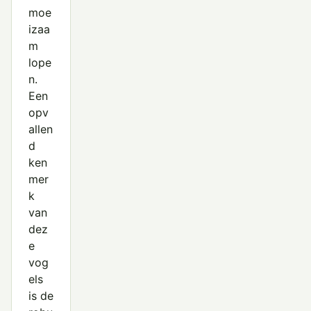
moe
izaa
m
lope
n.
Een
opv
allen
d
ken
mer
k
van
dez
e
vog
els
is de