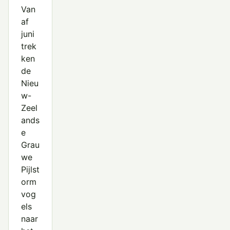
Van
af
juni
trek
ken
de
Nieu
w-
Zeel
ands
e
Grau
we
Pijlst
orm
vog
els
naar