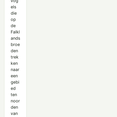
vog
els
die
op
de
Falkl
ands
broe
den
trek
ken
naar
een
gebi
ed
ten
noor
den
van