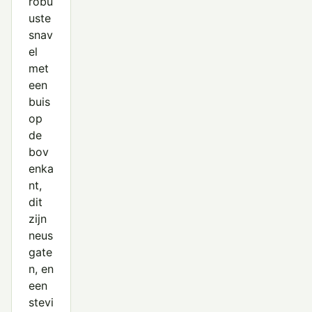
robu
uste
snav
el
met
een
buis
op
de
bov
enka
nt,
dit
zijn
neus
gate
n, en
een
stevi