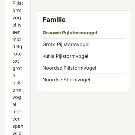
Pijlst
orm
vog
Familie
el is
een
Grauwe Pijlstormvogel
mid
Grote Pijlstormvogel
delg
rote
Kuhls Pijlstormvogel
tot
Noordse Pijlstormvogel
grot
e
Noordse Stormvogel
pijlst
orm
vog
el
met
een
span
wijd