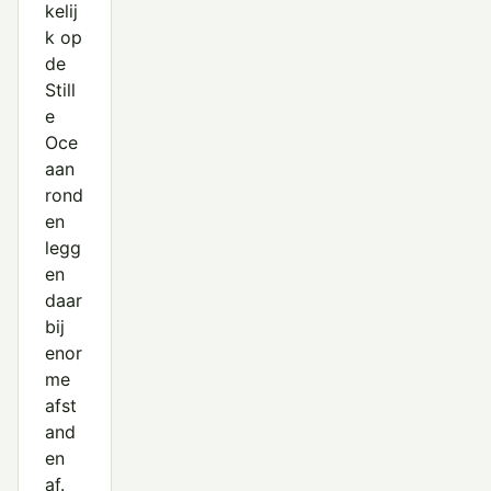
kelij
k op
de
Still
e
Oce
aan
rond
en
legg
en
daar
bij
enor
me
afst
and
en
af.