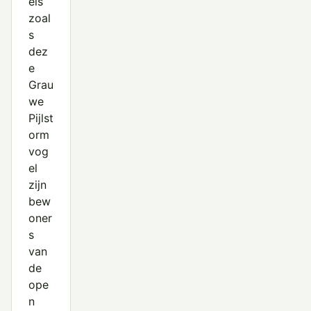
els
zoal
s
dez
e
Grau
we
Pijlst
orm
vog
el
zijn
bew
oner
s
van
de
ope
n