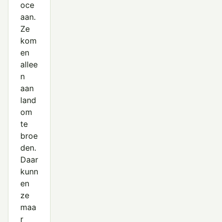
oce
aan.
Ze
kom
en
allee
n
aan
land
om
te
broe
den.
Daar
kunn
en
ze
maa
r