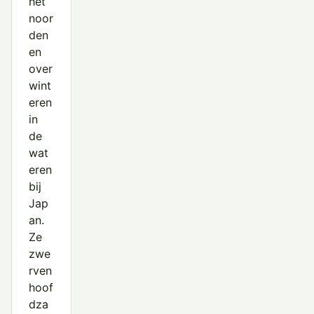
het
noor
den
en
over
wint
eren
in
de
wat
eren
bij
Jap
an.
Ze
zwe
rven
hoof
dza