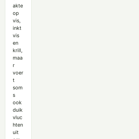
akte
op
vis,
inkt
vis
en
krill,
maa
r
voer
t
som
s
ook
duik
vluc
hten
uit