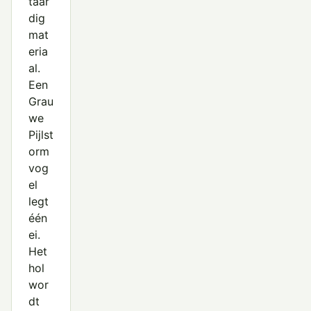
taar
dig
mat
eria
al.
Een
Grau
we
Pijlst
orm
vog
el
legt
één
ei.
Het
hol
wor
dt