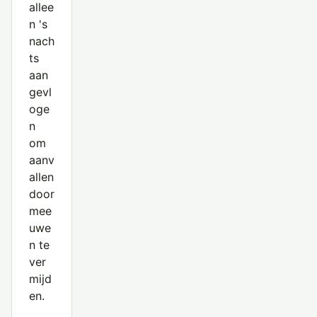
allee
n 's
nach
ts
aan
gevl
oge
n
om
aanv
allen
door
mee
uwe
n te
ver
mijd
en.