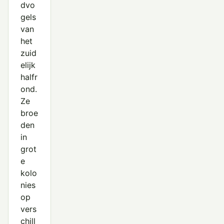
dvo
gels
van
het
zuid
elijk
halfr
ond.
Ze
broe
den
in
grot
e
kolo
nies
op
vers
chill