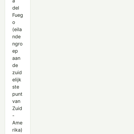
a
del
Fueg
o
(eila
nde
ngro
ep
aan
de
zuid
elijk
ste
punt
van
Zuid
-
Ame
rika)