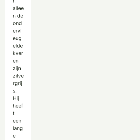
r,
allee
n de
ond
ervl
eug
elde
kver
en
zijn
zilve
rgrij
s.
Hij
heef
t
een
lang
e