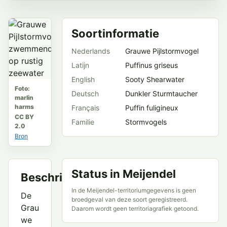
Soortinformatie
Nederlands
Grauwe Pijlstormvogel
Latijn
Puffinus griseus
English
Sooty Shearwater
Foto:
Deutsch
Dunkler Sturmtaucher
marlin
harms
Français
Puffin fuligineux
CC BY
Familie
Stormvogels
2.0
Bron
Status in Meijendel
Beschrijving
In de Meijendel-territoriumgegevens is geen
De
broedgeval van deze soort geregistreerd.
Grau
Daarom wordt geen territoriagrafiek getoond.
we