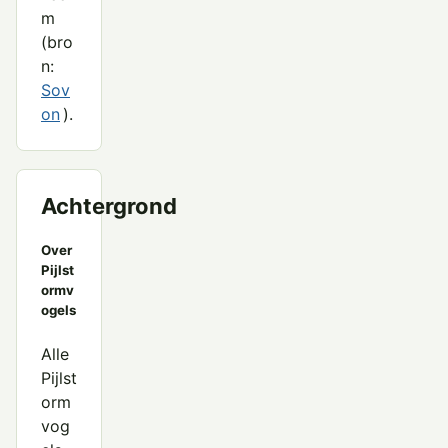
m
(bro
n:
Sov
on
).
Achtergrond
Over
Pijlst
ormv
ogels
Alle
Pijlst
orm
vog