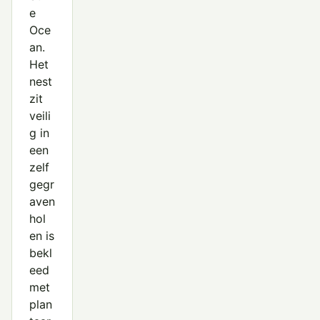
e
Oce
an.
Het
nest
zit
veili
g in
een
zelf
gegr
aven
hol
en is
bekl
eed
met
plan