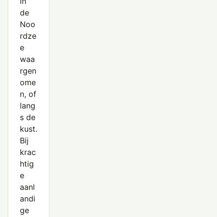
in
de
Noo
rdze
e
waa
rgen
ome
n, of
lang
s de
kust.
Bij
krac
htig
e
aanl
andi
ge