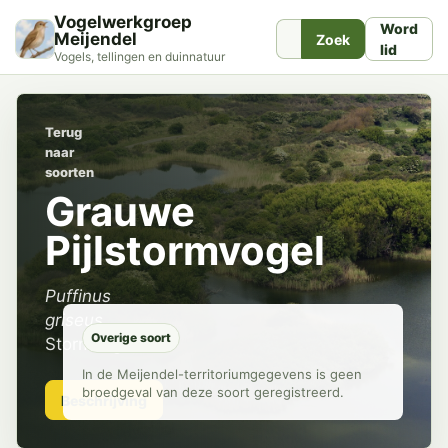
Vogelwerkgroep
Word
Meijendel
Zoek
lid
Vogels, tellingen en duinnatuur
Terug
naar
soorten
Grauwe
Pijlstormvogel
Puffinus
griseus
Overige soort
Stormvogels
In de Meijendel-territoriumgegevens is geen
broedgeval van deze soort geregistreerd.
Beschrijving