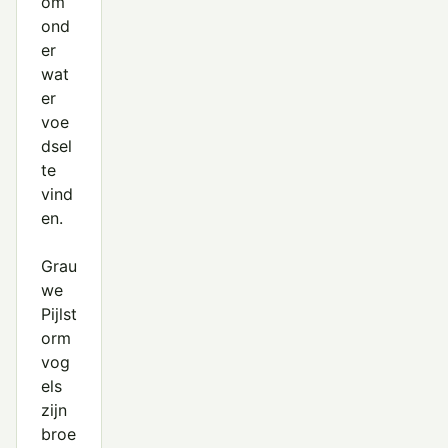
om
ond
er
wat
er
voe
dsel
te
vind
en.
Grau
we
Pijlst
orm
vog
els
zijn
broe