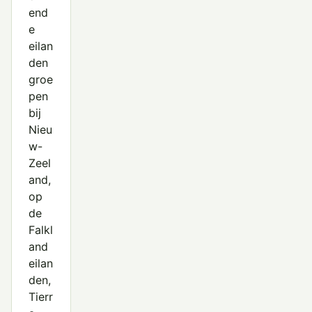
end
e
eilan
den
groe
pen
bij
Nieu
w-
Zeel
and,
op
de
Falkl
and
eilan
den,
Tierr