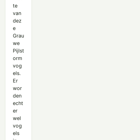
te
van
dez
e
Grau
we
Pijlst
orm
vog
els.
Er
wor
den
echt
er
wel
vog
els