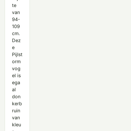
te
van
94-
109
cm.
Dez
e
Pijlst
orm
vog
el is
ega
al
don
kerb
ruin
van
kleu