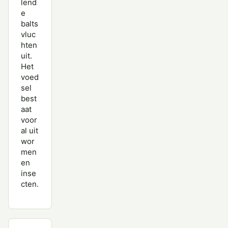
lend
e
balts
vluc
hten
uit.
Het
voed
sel
best
aat
voor
al uit
wor
men
en
inse
cten.