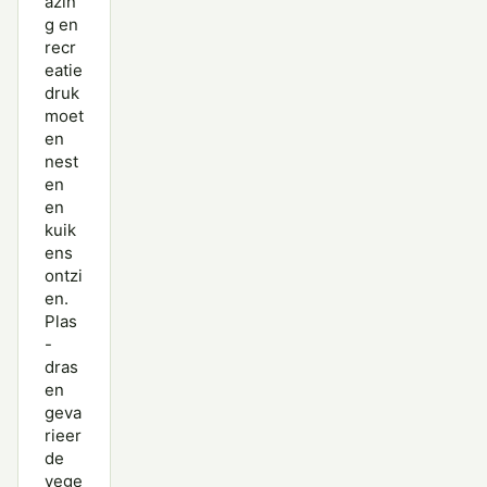
azin
g en
recr
eatie
druk
moet
en
nest
en
en
kuik
ens
ontzi
en.
Plas
-
dras
en
geva
rieer
de
vege