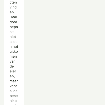
cten
vind
en.
Daar
door
bepa
alt
niet
allee
n het
uitko
men
van
de
eier
en,
maar
voor
al de
besc
hikb