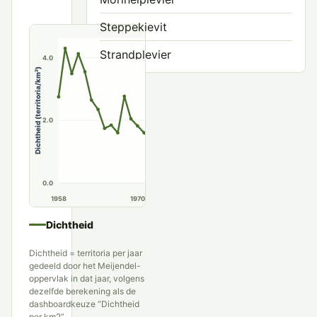
Steppekievit
Strandplevier
4.0
Dichtheid (territoria/km²)
Zilverplevier
2.0
0.0
1958
1970
1980
1990
Dichtheid
Dichtheid = territoria per jaar
gedeeld door het Meijendel-
oppervlak in dat jaar, volgens
dezelfde berekening als de
dashboardkeuze “Dichtheid
per km2”.