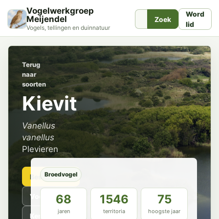
Vogelwerkgroep
Word
Meijendel
Zoek
lid
Vogels, tellingen en duinnatuur
Terug
naar
soorten
Kievit
Vanellus
vanellus
Plevieren
Broedvogel
Beschrijving
Voorkomen
68
1546
75
jaren
territoria
hoogste jaar
Kenmerken