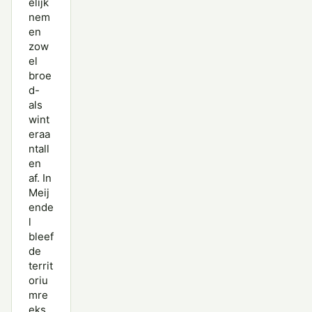
elijk
nem
en
zow
el
broe
d-
als
wint
eraa
ntall
en
af. In
Meij
ende
l
bleef
de
territ
oriu
mre
eks