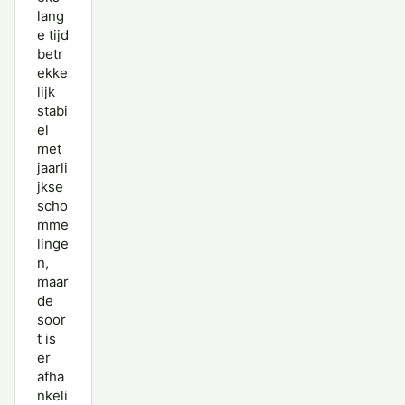
lang
e tijd
betr
ekke
lijk
stabi
el
met
jaarli
jkse
scho
mme
linge
n,
maar
de
soor
t is
er
afha
nkeli