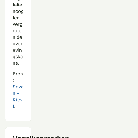
tatie
hoog
ten
verg
rote
n de
overl
evin
gska
ns.
Bron
:
Sovo
n –
Kievi
t
.