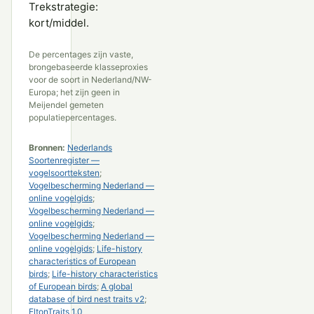
Trekstrategie:
kort/middel.
De percentages zijn vaste,
brongebaseerde klasseproxies
voor de soort in Nederland/NW-
Europa; het zijn geen in
Meijendel gemeten
populatiepercentages.
Bronnen:
Nederlands
Soortenregister —
vogelsoortteksten
;
Vogelbescherming Nederland —
online vogelgids
;
Vogelbescherming Nederland —
online vogelgids
;
Vogelbescherming Nederland —
online vogelgids
;
Life-history
characteristics of European
birds
;
Life-history characteristics
of European birds
;
A global
database of bird nest traits v2
;
EltonTraits 1.0