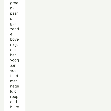
groe
n-
paar
s
glan
zend
e
bove
nzijd
e. In
het
voorj
aar
voer
t het
man
netje
luid
roep
end
buite