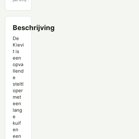
Beschrijving
De
Kievi
t is
een
opva
llend
e
steltl
oper
met
een
lang
e
kuif
en
een