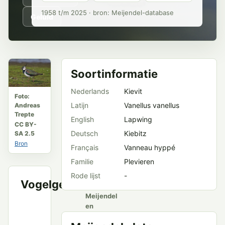
1958 t/m 2025 · bron: Meijendel-database
Geluid
Soortinformatie
Nederlands
Kievit
Foto:
Latijn
Vanellus vanellus
Andreas
Trepte
English
Lapwing
CC BY-
Deutsch
Kiebitz
SA 2.5
Bron
Français
Vanneau hyppé
Familie
Plevieren
Rode lijst
-
Vogelgeluid
VWG
Meijendel
en
openbare