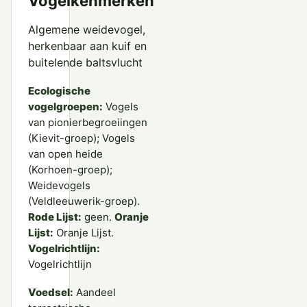
Vogelkenmerken
Algemene weidevogel,
herkenbaar aan kuif en
buitelende baltsvlucht
Ecologische
vogelgroepen:
Vogels
van pionierbegroeiingen
(Kievit-groep); Vogels
van open heide
(Korhoen-groep);
Weidevogels
(Veldleeuwerik-groep).
Rode Lijst:
geen.
Oranje
Lijst:
Oranje Lijst.
Vogelrichtlijn:
Vogelrichtlijn
Voedsel:
Aandeel