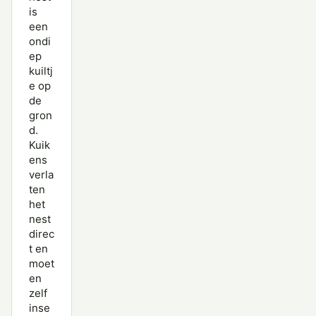
is
een
ondi
ep
kuiltj
e op
de
gron
d.
Kuik
ens
verla
ten
het
nest
direc
t en
moet
en
zelf
inse