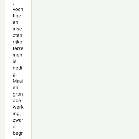
,
voch
tige
en
inse
cten
rijke
terre
inen
is
nodi
g.
Maai
en,
gron
dbe
werk
ing,
zwar
e
begr