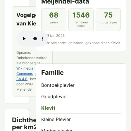
Meijendel-data
bronnen
68
1546
75
Vogelgeluid
van Kievit
jaren
territoria
hoogste jaar
totaal
1958 t/m 2025
Bron: Meijendel-database, gekoppeld aan Kievit.
Opname:
Onbekende maker;
zie bronpagina ·
Wikimedia
Familie
Commons
·
CC BY-
SA 4.0
· bewerkt
door VWG
Bontbekplevier
Meijendel
Goudplevier
Kievit
Dichtheid
Kleine Plevier
Territoria
per km2
per km²
6.0
Morinelplevier