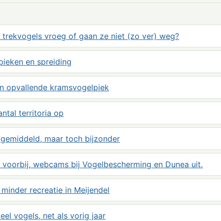
trekvogels vroeg of gaan ze niet (zo ver) weg?
pieken en spreiding
en opvallende kramsvogelpiek
tal territoria op
 gemiddeld, maar toch bijzonder
voorbij, webcams bij Vogelbescherming en Dunea uit.
 minder recreatie in Meijendel
eel vogels, net als vorig jaar