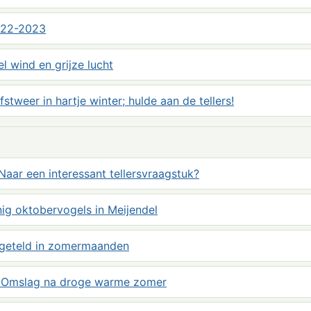
022-2023
el wind en grijze lucht
fstweer in hartje winter; hulde aan de tellers!
aar een interessant tellersvraagstuk?
nig oktobervogels in Meijendel
n geteld in zomermaanden
: Omslag na droge warme zomer