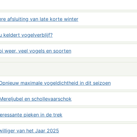
e afsluiting van late korte winter
u keldert vogelverblijf?
oi weer, veel vogels en soorten
Opnieuw maximale vogeldichtheid in dit seizoen
Mereljubel en schollevaarschok
eressante pieken in de trek
illiger van het Jaar 2025