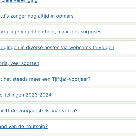
ciele vereniging
ti's zanger nog altijd in opmars
Vrij lage vogeldichtheid, maar ook surprises
pogingen in diverse nesten via webcams te volgen
ria, veel soorten
t het steeds meer een Tjiftjaf-voorjaar?
ertellingen 2023-2024
huift de voorjaarstrek naar voren?
and van de houtsnip?