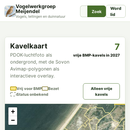
Vogelwerkgroep
Word
Meijendel
Zoek
lid
Vogels, tellingen en duinnatuur
7
Kavelkaart
PDOK-luchtfoto als
vrije BMP-kavels in 2027
ondergrond, met de Sovon
Avimap-polygonen als
interactieve overlay.
Vrij voor BMP
Bezet
Alleen vrije
Status onbekend
kavels
+
−