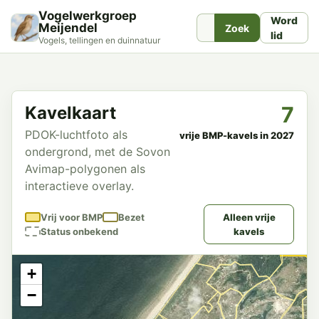
Vogelwerkgroep
Word
Meijendel
Zoek
lid
Vogels, tellingen en duinnatuur
7
Kavelkaart
PDOK-luchtfoto als
vrije BMP-kavels in 2027
ondergrond, met de Sovon
Avimap-polygonen als
interactieve overlay.
Vrij voor BMP
Bezet
Alleen vrije
Status onbekend
kavels
+
−